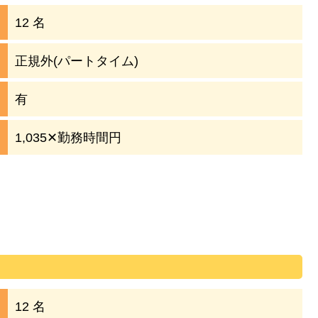
12 名
正規外(パートタイム)
有
1,035✕勤務時間円
12 名