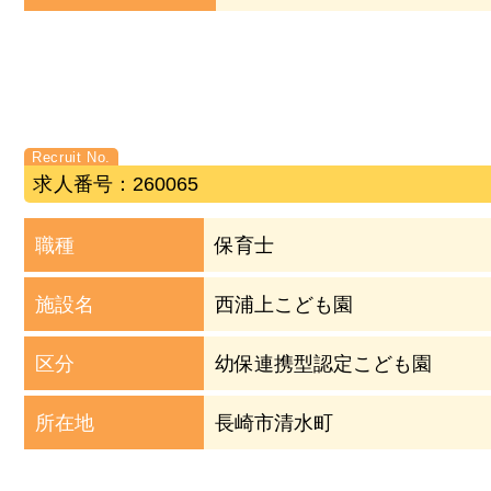
求人番号：260065
職種
保育士
施設名
西浦上こども園
区分
幼保連携型認定こども園
所在地
長崎市清水町