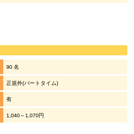
90 名
正規外(パートタイム)
有
1,040～1,070円