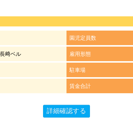
園児定員数
 長﨑ベル
雇用形態
駐車場
賃金合計