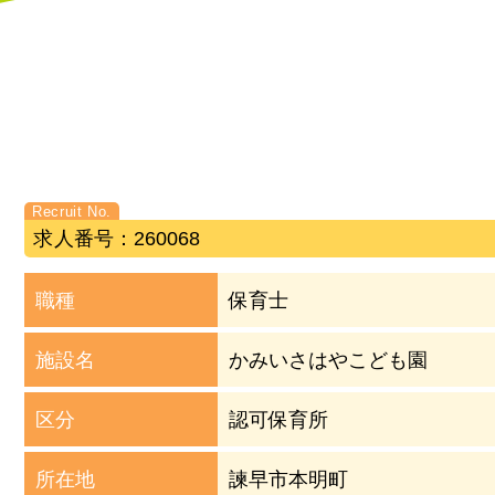
求人番号：260068
職種
保育士
施設名
かみいさはやこども園
区分
認可保育所
所在地
諫早市本明町