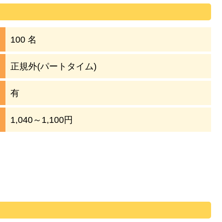
100 名
正規外(パートタイム)
有
1,040～1,100円