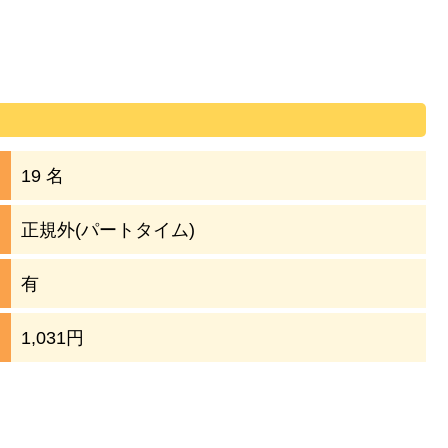
19 名
正規外(パートタイム)
有
1,031円