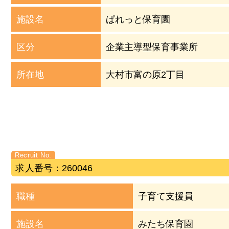
施設名
ぱれっと保育園
区分
企業主導型保育事業所
所在地
大村市富の原2丁目
求人番号：260046
職種
子育て支援員
施設名
みたち保育園