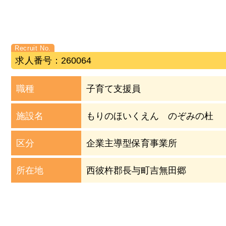
求人番号：260064
職種
子育て支援員
施設名
もりのほいくえん のぞみの杜
区分
企業主導型保育事業所
所在地
西彼杵郡長与町吉無田郷