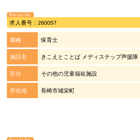
求人番号：260057
職種
保育士
施設名
きこえとことば メディステップ声援隊
区分
その他の児童福祉施設
所在地
長崎市城栄町