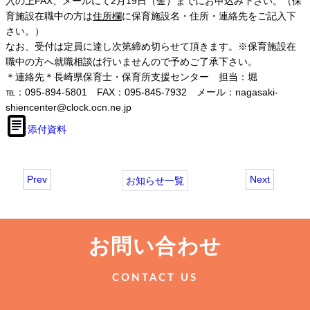
入の上FAX、メールにて2月19日（金）までにお申込み下さい。（保
育施設在職中の方は
住所欄
に保育施設名・住所・連絡先をご記入下
さい。）
なお、受付は定員に達し次第締め切らせて頂きます。※保育施設在
職中の方へ就職相談は行いませんので予めご了承下さい。
＊連絡先＊長崎県保育士・保育所支援センター 担当：堀
℡：095-894-5801 FAX：095-845-7932 メール：nagasaki-
shiencenter@clock.ocn.ne.jp
添付資料
Prev
Next
お知らせ一覧
お問い合わせ
CONTACT US