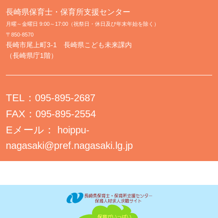
長崎県保育士・保育所支援センター
月曜～金曜日 9:00～17:00（祝祭日・休日及び年末年始を除く）
〒850-8570
長崎市尾上町3-1 長崎県こども未来課内
（長崎県庁1階）
TEL：
095-895-2687
FAX：
095-895-2554
Eメール：
hoippu-
nagasaki@pref.nagasaki.lg.jp