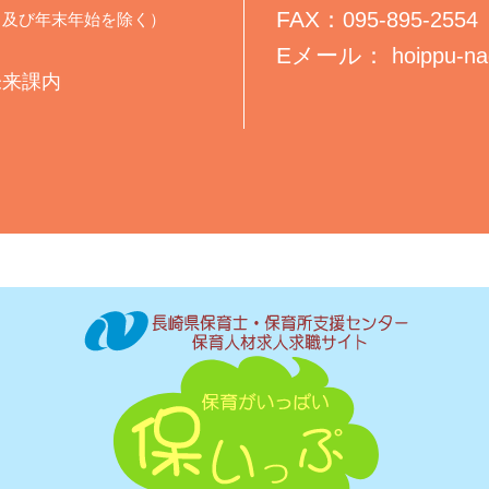
FAX：
095-895-2554
・休日及び年末年始を除く）
Eメール：
hoippu-na
未来課内