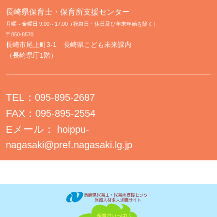
長崎県保育士・保育所支援センター
月曜～金曜日 9:00～17:00（祝祭日・休日及び年末年始を除く）
〒850-8570
長崎市尾上町3-1 長崎県こども未来課内
（長崎県庁1階）
TEL：
095-895-2687
FAX：
095-895-2554
Eメール：
hoippu-
nagasaki@pref.nagasaki.lg.jp