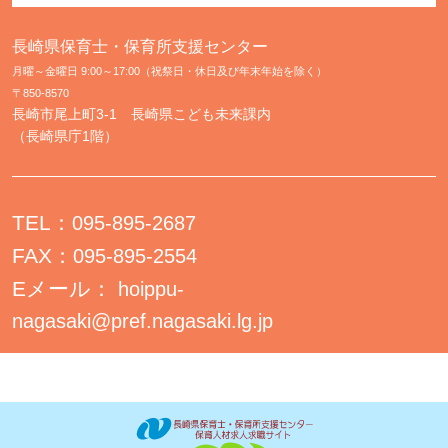
長崎県保育士・保育所支援センター
月曜～金曜日 9:00～17:00（祝祭日・休日及び年末年始を除く）
〒850-8570
長崎市尾上町3-1 長崎県こども未来課内
（長崎県庁1階）
TEL：
095-895-2687
FAX：
095-895-2554
Eメール：
hoippu-
nagasaki@pref.nagasaki.lg.jp